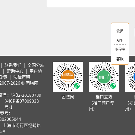
会员
APP
小程序
客服
|
联系我们
|
全国分站
告
|
帮助中心
|
用户协
政策
|
法律声明
007-2026 © 团膳网
)
号：沪B2-20180739
团膳网
档口立方
沪ICP备07009038
（档口商户专
（项
号-1
用）
用）
案号：
302005044
：上海市闵行区纪鹤路
5A