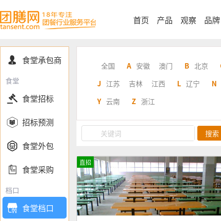
首页
产品
观察
品牌
食堂承包商

全国
A
安徽
澳门
B
北京
食堂
J
江苏
吉林
江西
L
辽宁
N

食堂招标
Y
云南
Z
浙江

招标预测
搜索

食堂外包
直招

食堂采购
档口
食堂档口
