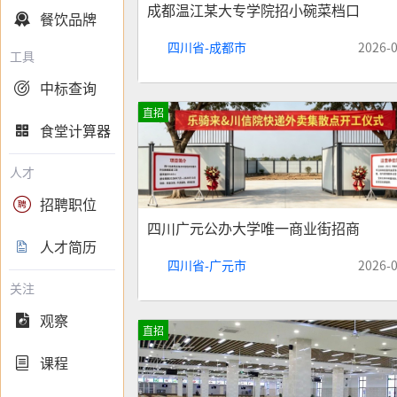
成都温江某大专学院招小碗菜档口
餐饮品牌

四川省-成都市
2026-
工具
中标查询

直招
食堂计算器

人才
招聘职位

四川广元公办大学唯一商业街招商
人才简历

四川省-广元市
2026-
关注
观察

直招
课程
