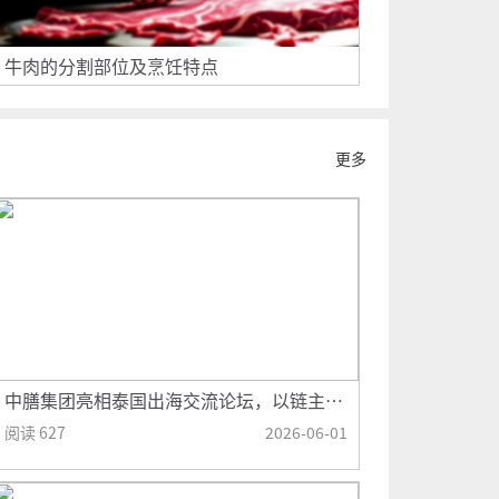
牛肉的分割部位及烹饪特点
更多
中膳集团亮相泰国出海交流论坛，以链主之
力推动团餐食材产业生态抱团出海！
阅读 627
2026-06-01