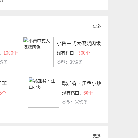
更多
小酱中式大碗烧肉饭
：
1000个
现有档口：
300个
饭类
类型：米饭类
FEE
赣加肴·江西小炒
5个
现有档口：
60个
类型：米饭类
更多