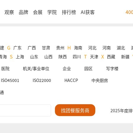
观察
品牌
会展
学院
排行榜
AI获客
40
G
H
建
广东
广西
甘肃
贵州
海南
河北
河南
湖北
S
T
X
青海
上海
山东
山西
陕西
四川
天津
西藏
新疆
医院
机关/事业单位
企业
园区
写字楼
ISO45001
ISO22000
HACCP
中央厨房
通
2025年度