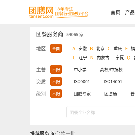
首页
产品
团餐服务商
54065
家
地区
A
B
C
F
全国
安徽
北京
重庆
福
L
N
Q
辽宁
内蒙古
宁夏
主营
不限
中小学
高校/中技校
资质
不限
ISO9001
ISO14001
级别
不限
团膳专家
团膳通
普
推荐服务商
换一批
