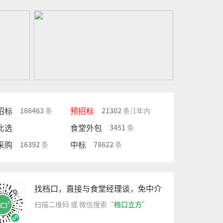
招标
预招标
166463
条
21302
条/1年内
比选
食堂外包
3451
条
采购
中标
16392
条
78622
条
找档口，直接与食堂经理谈，免中介
扫描二维码 或 微信搜索“
档口立方
”