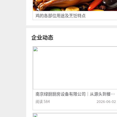
鸡的各部位用途及烹饪特点
企业动态
南京绿厨厨房设备有限公司｜从源头到餐
桌，守护每一口“南京味道”
阅读 584
2026-06-02