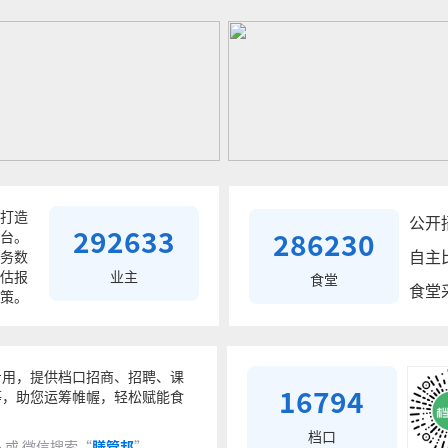
打造
公开
292633
286230
台。
自主
务数
估报
业主
食堂
食堂
策。
专用，提供档口招商、招聘、课
16794
等，助您运筹帷幄，轻松赋能食
档口
 或 微信搜索“
膳管邦
”