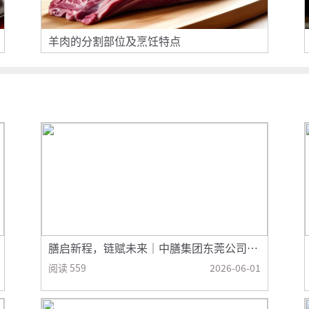
羊肉的分割部位及烹饪特点
膳启新程，链赋未来｜中膳集团东莞公司揭
牌暨优链云2.0城市标杆仓落成典礼圆满举
阅读 559
2026-06-01
行！