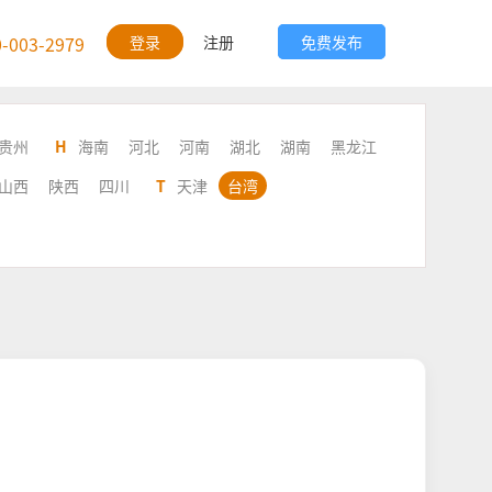
0-003-2979
登录
注册
免费发布
贵州
H
海南
河北
河南
湖北
湖南
黑龙江
山西
陕西
四川
T
天津
台湾