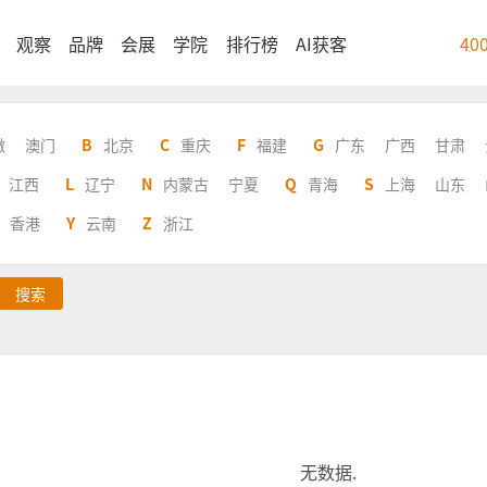
观察
品牌
会展
学院
排行榜
AI获客
40
徽
澳门
B
北京
C
重庆
F
福建
G
广东
广西
甘肃
江西
L
辽宁
N
内蒙古
宁夏
Q
青海
S
上海
山东
香港
Y
云南
Z
浙江
搜索
无数据.