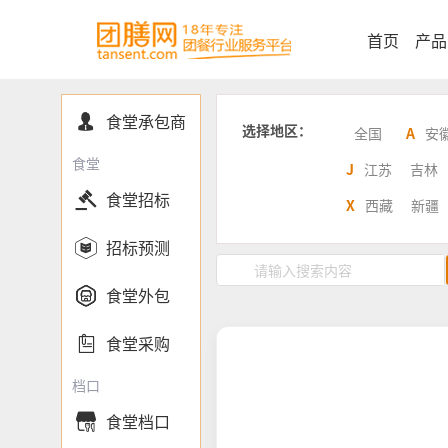
首页
产品
食堂承包商

选择地区：
全国
A
安
食堂
J
江苏
吉林

食堂招标
X
西藏
新疆

招标预测

食堂外包

食堂采购
档口
食堂档口
