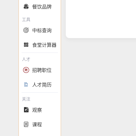
餐饮品牌

工具
中标查询

食堂计算器

人才
招聘职位

人才简历

关注
观察

课程
