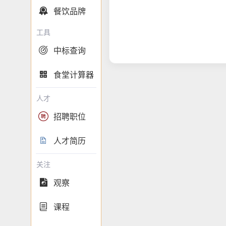
餐饮品牌

工具
中标查询

食堂计算器

人才
招聘职位

人才简历

关注
观察

课程
