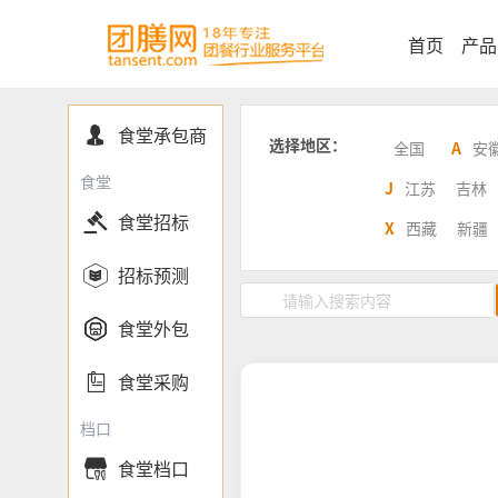
首页
产品
食堂承包商

选择地区：
全国
A
安
食堂
J
江苏
吉林

食堂招标
X
西藏
新疆

招标预测

食堂外包

食堂采购
档口
食堂档口
