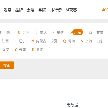
观察
品牌
会展
学院
排行榜
AI获客
40
徽
澳门
B
北京
C
重庆
F
福建
G
广东
广西
甘肃
江西
L
辽宁
N
内蒙古
宁夏
Q
青海
S
上海
山东
香港
Y
云南
Z
浙江
搜索
无数据.