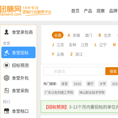
首页
产品
观察
品牌
食堂承包商

全国
A
安徽
澳门
B
北京
食堂
J
江苏
吉林
江西
L
辽宁
N

食堂招标
Y
云南
Z
浙江

招标预测

食堂外包
热门搜索：
食堂
2026
餐厅
大学
202

食堂采购
广东以色列理工学院
钟山职业技术学院
档口
【招标预测】
3-12个月内要招标的单位
食堂档口
